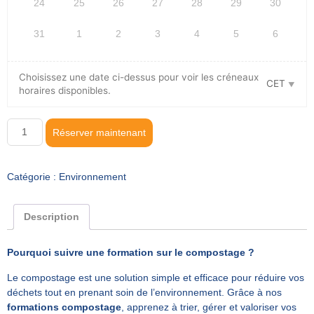
24
25
26
27
28
29
30
31
1
2
3
4
5
6
Choisissez une date ci-dessus pour voir les créneaux
CET
horaires disponibles.
Réserver maintenant
Catégorie :
Environnement
Description
Pourquoi suivre une formation sur le compostage ?
Le compostage est une solution simple et efficace pour réduire vos
déchets tout en prenant soin de l’environnement. Grâce à nos
formations compostage
, apprenez à trier, gérer et valoriser vos